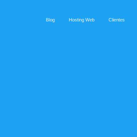
Blog
Hosting Web
Clientes
python
Qué Código
Blog
python