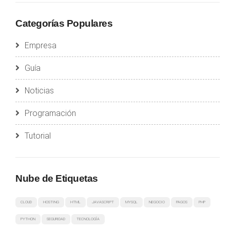
Categorías Populares
Empresa
Guía
Noticias
Programación
Tutorial
Nube de Etiquetas
CLOUD
HOSTING
HTML
JAVASCRIPT
MYSQL
NEGOCIO
PAGOS
PHP
PYTHON
SEGURIDAD
TECNOLOGÍA